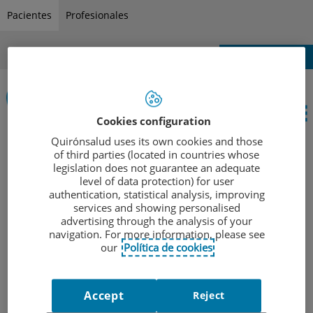
Saltar al contenido
S
Pacientes
Profesionales
a
l
Portal del paciente
t
a
r
a
Cookies configuration
l
Quirónsalud uses its own cookies and those
c
Quiénes somos
of third parties (located in countries whose
INICIO
|
ACTUALIDAD
|
CURSO MONOGRÁFICO DE
o
legislation does not guarantee an adequate
Cartera de servicios
level of data protection) for user
CARDIOLOGÍA EN EL DEPORTE
n
authentication, statistical analysis, improving
Equipo profesional
t
services and showing personalised
e
advertising through the analysis of your
Enfermedades y Técnicas Diagnósticas
Curso
navigation. For more information, please see
n
Guías para el paciente
our
Política de cookies
i
Monográfico de
Actualidad
d
o
Accept
Reject
Cardiología en el