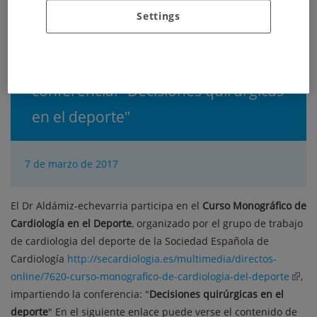
Settings
Deporte
El Dr Aldámiz-echevarria imparte la
conferencia: "Decisiones quirúrgicas
en el deporte"
7 de marzo de 2017
El Dr Aldámiz-echevarria participa en el
Curso Monográfico de
Cardiología en el Deporte
, organizado por el grupo de trabajo
de cardiologia del deporte de la Sociedad Española de
Cardiología
http://secardiologia.es/multimedia/directos-
online/7620-curso-monografico-de-cardiologia-del-deporte
,
impartiendo la conferencia: "
Decisiones quirúrgicas en el
deporte
" En el siguiente enlace puede verse el contenido de