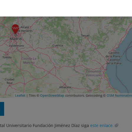
Leaflet
| Tiles ©
OpenStreetMap
contributors. Geocoding ©
OSM Nominatim
ital Universitario Fundación Jiménez Díaz siga
este enlace.