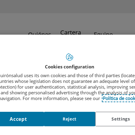
Cartera
Quiénes
Equipo
de
somos
profesional
servicios
JIMÉNEZ DÍAZ
Cookies configuration
sitario Fundación Jim
uirónsalud uses its own cookies and those of third parties (locate
untries whose legislation does not guarantee an adequate level of
tection) for user authentication, statistical analysis, improving se
and showing personalised advertising through the analysis of yo
navigation. For more information, please see our
Política de cook
Accept
Reject
Settings