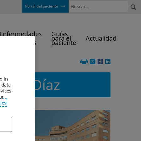
Buscar
Portal del paciente
Enfermedades
Guías
y Técnicas
para el
Actualidad
Diagnósticas
paciente
énez Díaz
d in
 data
rvices
ur
ies