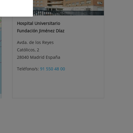
Hospital Universitario
Fundación Jiménez Díaz
Avda. de los Reyes
Católicos, 2
28040 Madrid España
Teléfono/s:
91 550 48 00