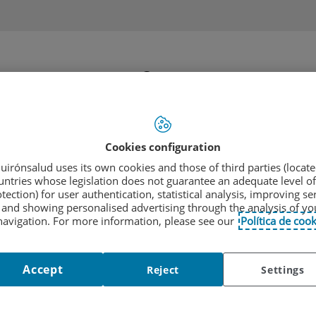
Cartera
Quiénes
Equipo
de
somos
profesional
servicios
ICAS
|
TÉCNICAS DIAGNÓSTICAS
|
PRUEBAS DE DETECCIÓN
Cookies configuration
uirónsalud uses its own cookies and those of third parties (locate
ección de isquemia m
untries whose legislation does not guarantee an adequate level of
tection) for user authentication, statistical analysis, improving se
and showing personalised advertising through the analysis of yo
navigation. For more information, please see our
Política de cook
nte sufre falta de riego al miocardio (músculo del corazón), cuand
ante sobre el cual el paciente tiene que correr o andar rápido; el
Accept
Reject
Settings
sufrimiento durante el esfuerzo físico. Las pruebas de esfuerzo 
 por ejemplo, cuando la persona no puede realizar ejercicio de cal