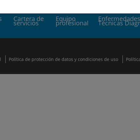
s
Cartera de
Equipo
Enfermedades
servicios
profesional
Técnicas Diag
l
Política de protección de datos y condiciones de uso
Políti