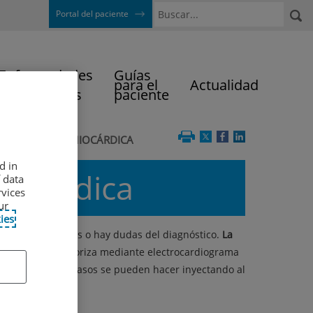
Buscar
Portal del paciente
Enfermedades
Guías
y Técnicas
para el
Actualidad
Diagnósticas
paciente
 DE ISQUEMIA MIOCÁRDICA
d in
iocárdica
 data
rvices
ur
ies
o existen sospechas o hay dudas del diagnóstico.
La
 corazón se monitoriza mediante electrocardiograma
en determinados casos se pueden hacer inyectando al
idad adecuada.