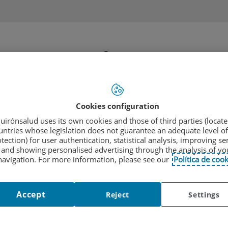
Cartera
Quiénes
Equipo
de
somos
profesional
servicios
IÓN DIRECTA CON TU ESPECIALISTA
|
SI LO PREFIERE, TAMBI
Cookies configuration
uirónsalud uses its own cookies and those of third parties (locate
 también en su móvil
untries whose legislation does not guarantee an adequate level of
tection) for user authentication, statistical analysis, improving se
and showing personalised advertising through the analysis of yo
navigation. For more information, please see our
Política de cook
s
Cartera de
Equipo
Enfermedades
Accept
Reject
Settings
servicios
profesional
Técnicas Diag