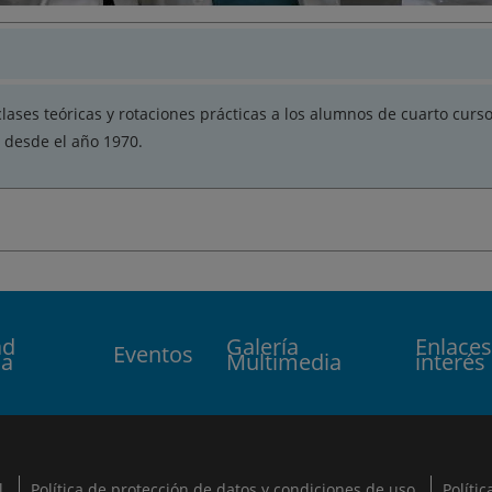
lases teóricas y rotaciones prácticas a los alumnos de cuarto curs
 desde el año 1970.
ad
Galería
Enlaces
Eventos
ca
Multimedia
interés
l
Política de protección de datos y condiciones de uso
Políti