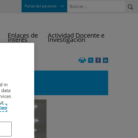
Buscar
Portal del paciente
Enlaces de
Actividad Docente e
interés
Investigación
d in
 data
rvices
ur
ies