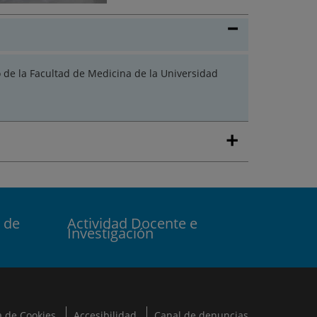
–
o de la Facultad de Medicina de la Universidad
+
 de
Actividad Docente e
Investigación
Este
ca de Cookies
Accesibilidad
Canal de denuncias