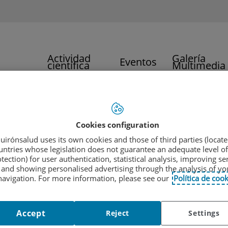
Actividad
Galería
Eventos
científica
Multimedia
TE E INVESTIGACIÓN
Cookies configuration
te e Investigación
uirónsalud uses its own cookies and those of third parties (locate
untries whose legislation does not guarantee an adequate level of
tection) for user authentication, statistical analysis, improving se
and showing personalised advertising through the analysis of yo
navigation. For more information, please see our
Política de cook
Accept
Reject
Settings